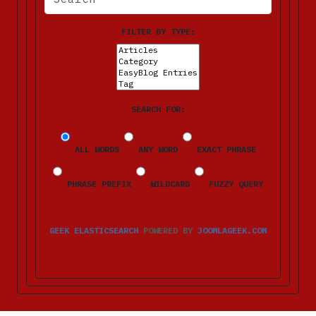
FILTER BY TYPE:
SEARCH FOR:
ALL WORDS
ANY WORD
EXACT PHRASE
PHRASE PREFIX
WILDCARD
FUZZY QUERY
GEEK ELASTICSEARCH
POWERED BY
JOOMLAGEEK.COM