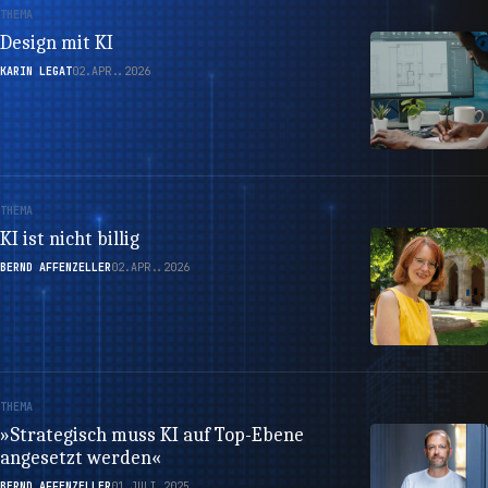
THEMA
Design mit KI
KARIN LEGAT
02.APR..2026
THEMA
KI ist nicht billig
BERND AFFENZELLER
02.APR..2026
THEMA
»Strategisch muss KI auf Top-Ebene
angesetzt werden«
BERND AFFENZELLER
01.JULI.2025