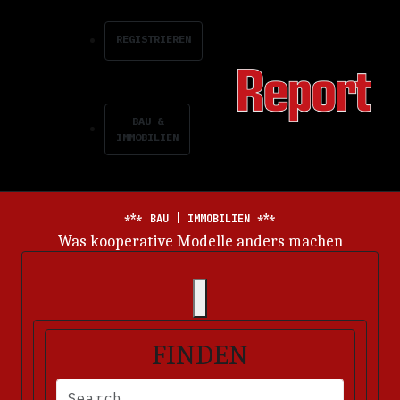
REGISTRIEREN
BAU &
IMMOBILIEN
BAU | IMMOBILIEN
Energiemarkt im Dauerkrisenmodus
FINDEN
BITTE FÜLLEN SIE DIE ERFORDERLICHEN FELDER AUS. FEHLERM