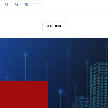
23
24
25
READ MORE