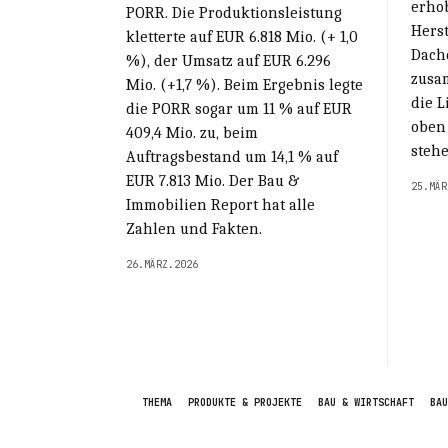
erho
PORR. Die Produktionsleistung
Herst
kletterte auf EUR 6.818 Mio. (+ 1,0
Dach
%), der Umsatz auf EUR 6.296
zusa
Mio. (+1,7 %). Beim Ergebnis legte
die L
die PORR sogar um 11 % auf EUR
oben 
409,4 Mio. zu, beim
stehe
Auftragsbestand um 14,1 % auf
EUR 7.813 Mio. Der Bau &
25.MÄR
Immobilien Report hat alle
Zahlen und Fakten.
26.MÄRZ.2026
THEMA
PRODUKTE & PROJEKTE
BAU & WIRTSCHAFT
BAU