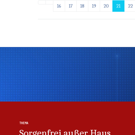
16
17
18
19
20
21
22
Thema
Thema
THEMA
Sorgenfrei außer Haus