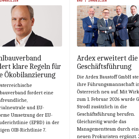
IMMOBILIEN
BAU | IMMOBILIEN
hlbauverband
Ardex erweitert die
dert klare Regeln für
Geschäftsführung
re Ökobilanzierung
Die Ardex Baustoff GmbH stel
ihre Führungsmannschaft i
sterreichische
Österreich neu auf. Mit Wir
lbauverband fordert eine
zum 1. Februar 2026 wurde 
afreundliche,
Strodl zusätzlich in die
rialneutrale und EU-
Geschäftsführung berufen.
orme Umsetzung der EU-
Gleichzeitig wurde das
derichtlinie (EPBD) in der
Managementteam durch ei
igen OIB-Richtlinie 7.
neuen Prokuristen ergänzt. 