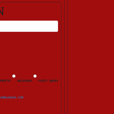
N
HLERMELDUNGEN ERSCHEINEN NACH DEM ABSENDEN BEIM JEWEILIGEN FELD.
PREFIX
WILDCARD
FUZZY QUERY
OOMLAGEEK.COM