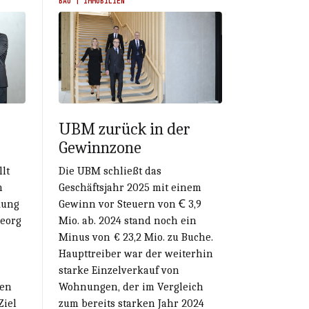
BAU | IMMOBILIEN
UBM zurück in der
Gewinnzone
lt
Die UBM schließt das
n
Geschäftsjahr 2025 mit einem
kung
Gewinn vor Steuern von Ꞓ 3,9
Georg
Mio. ab. 2024 stand noch ein
Minus von € 23,2 Mio. zu Buche.
Haupttreiber war der weiterhin
starke Einzelverkauf von
nen
Wohnungen, der im Vergleich
Ziel
zum bereits starken Jahr 2024