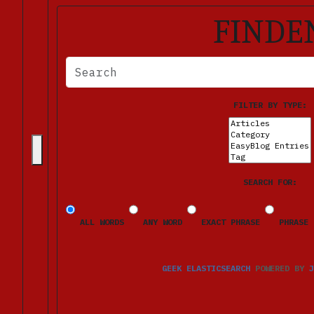
FINDE
BITTE FÜLLEN SIE DIE ERFORDERLICHEN FELDER AUS. FE
FILTER BY TYPE:
SEARCH FOR:
ALL WORDS
ANY WORD
EXACT PHRASE
PHRASE 
GEEK ELASTICSEARCH
POWERED BY
J