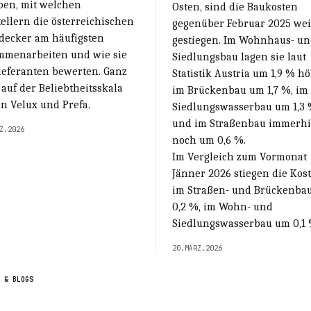
ben, mit welchen
Osten, sind die Baukosten
ellern die österreichischen
gegenüber Februar 2025 wei
decker am häufigsten
gestiegen. Im Wohnhaus- u
mmenarbeiten und wie sie
Siedlungsbau lagen sie laut
ieferanten bewerten. Ganz
Statistik Austria um 1,9 % hö
auf der Beliebtheitsskala
im Brückenbau um 1,7 %, im
n Velux und Prefa.
Siedlungswasserbau um 1,3
und im Straßenbau immerh
Z.2026
noch um 0,6 %.
Im Vergleich zum Vormonat
Jänner 2026 stiegen die Kos
im Straßen- und Brückenba
0,2 %, im Wohn- und
Siedlungswasserbau um 0,1 
20.MÄRZ.2026
 & BLOGS