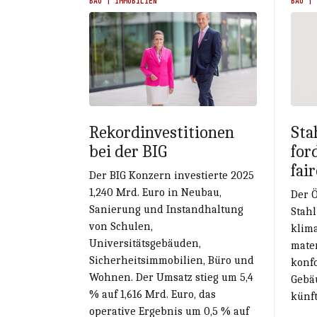
BAU | IMMOBILIEN
BAU | 
Rekordinvestitionen
Sta
bei der BIG
for
fai
Der BIG Konzern investierte 2025
1,240 Mrd. Euro in Neubau,
Der Ö
Sanierung und Instandhaltung
Stah
von Schulen,
klim
Universitätsgebäuden,
mate
Sicherheitsimmobilien, Büro und
konf
Wohnen. Der Umsatz stieg um 5,4
Gebäu
% auf 1,616 Mrd. Euro, das
künft
operative Ergebnis um 0,5 % auf