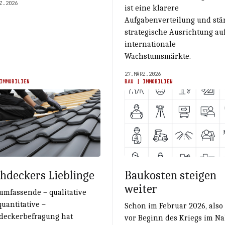
Z.2026
ist eine klarere
Aufgabenverteilung und stä
strategische Ausrichtung au
internationale
Wachstumsmärkte.
27.MÄRZ.2026
IMMOBILIEN
BAU | IMMOBILIEN
hdeckers Lieblinge
Baukosten steigen
weiter
umfassende – qualitative
uantitative –
Schon im Februar 2026, also
deckerbefragung hat
vor Beginn des Kriegs im N