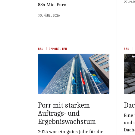
27.MÄR
884 Mio. Euro.
30.MÄRZ.2026
BAU | IMMOBILIEN
BAU | 
Porr mit starkem
Dac
Auftrags- und
Eine 
Ergebniswachstum
und q
Dach
2025 war ein gutes Jahr für die