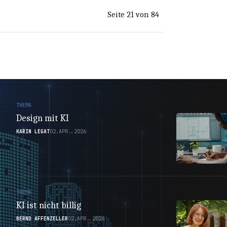
Seite 21 von 84
THEMA
Design mit KI
KARIN LEGAT
02.APR..2026
THEMA
KI ist nicht billig
BERND AFFENZELLER
02.APR..2026