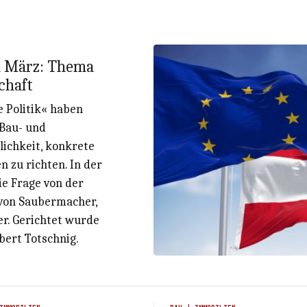
im März: Thema
chaft
e Politik« haben
 Bau- und
ichkeit, konkrete
n zu richten. In der
e Frage von der
 von Saubermacher,
r. Gerichtet wurde
bert Totschnig.