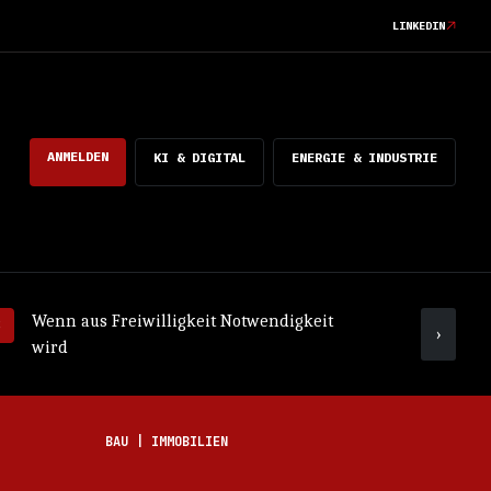
LINKEDIN
ANMELDEN
KI & DIGITAL
ENERGIE & INDUSTRIE
Wenn aus Freiwilligkeit Notwendigkeit
Was ko
›
wird
mach
BAU | IMMOBILIEN