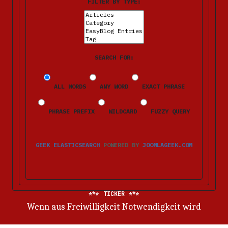
FILTER BY TYPE:
SEARCH FOR:
ALL WORDS
ANY WORD
EXACT PHRASE
PHRASE PREFIX
WILDCARD
FUZZY QUERY
GEEK ELASTICSEARCH
POWERED BY
JOOMLAGEEK.COM
TICKER
Wenn aus Freiwilligkeit Notwendigkeit wird