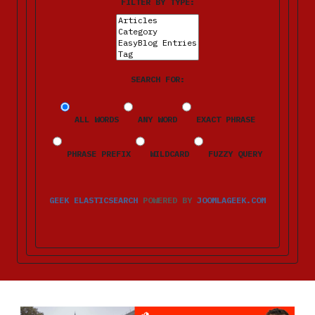
FILTER BY TYPE:
SEARCH FOR:
ALL WORDS
ANY WORD
EXACT PHRASE
PHRASE PREFIX
WILDCARD
FUZZY QUERY
GEEK ELASTICSEARCH
POWERED BY
JOOMLAGEEK.COM