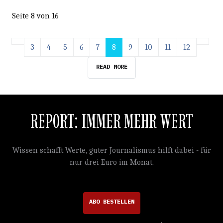
Seite 8 von 16
3
4
5
6
7
8
9
10
11
12
READ MORE
REPORT: IMMER MEHR WERT
Wissen schafft Werte, guter Journalismus hilft dabei - für
nur drei Euro im Monat.
ABO BESTELLEN