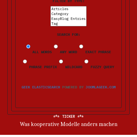
FILTER BY TYPE:
SEARCH FOR:
ALL WORDS
ANY WORD
EXACT PHRASE
PHRASE PREFIX
WILDCARD
FUZZY QUERY
GEEK ELASTICSEARCH
POWERED BY
JOOMLAGEEK.COM
TICKER
Was kooperative Modelle anders machen