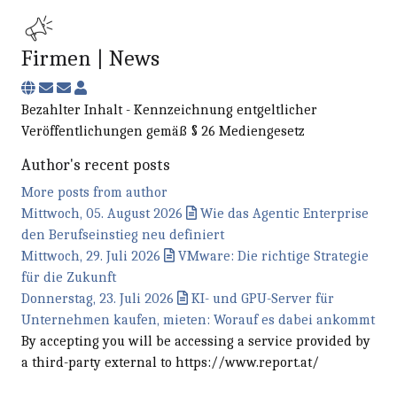
Firmen | News
Subscribe to updates from author
Unsubscribe to updates from author
Firmen | News
Bezahlter Inhalt - Kennzeichnung entgeltlicher
Veröffentlichungen gemäß § 26 Mediengesetz
Author's recent posts
More posts from author
Mittwoch, 05. August 2026
Wie das Agentic Enterprise
den Berufseinstieg neu definiert
Mittwoch, 29. Juli 2026
VMware: Die richtige Strategie
für die Zukunft
Donnerstag, 23. Juli 2026
KI- und GPU-Server für
Unternehmen kaufen, mieten: Worauf es dabei ankommt
By accepting you will be accessing a service provided by
a third-party external to https://www.report.at/