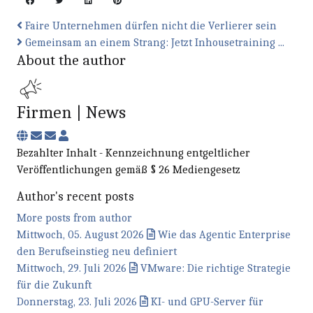
Faire Unternehmen dürfen nicht die Verlierer sein
Gemeinsam an einem Strang: Jetzt Inhouse­training ...
About the author
Firmen | News
Subscribe to updates from author
Unsubscribe to updates from author
Firmen | News
Bezahlter Inhalt - Kennzeichnung entgeltlicher
Veröffentlichungen gemäß § 26 Mediengesetz
Author's recent posts
More posts from author
Mittwoch, 05. August 2026
Wie das Agentic Enterprise
den Berufseinstieg neu definiert
Mittwoch, 29. Juli 2026
VMware: Die richtige Strategie
für die Zukunft
Donnerstag, 23. Juli 2026
KI- und GPU-Server für