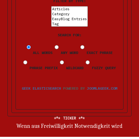
FILTER BY TYPE:
SEARCH FOR:
ALL WORDS
ANY WORD
EXACT PHRASE
PHRASE PREFIX
WILDCARD
FUZZY QUERY
GEEK ELASTICSEARCH
POWERED BY
JOOMLAGEEK.COM
TICKER
Wenn aus Freiwilligkeit Notwendigkeit wird