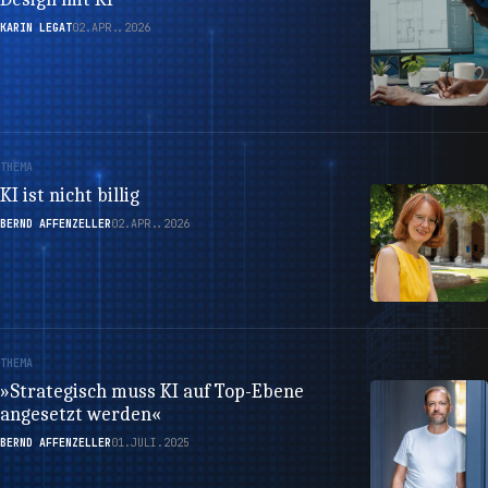
KARIN LEGAT
02.APR..2026
THEMA
KI ist nicht billig
BERND AFFENZELLER
02.APR..2026
THEMA
»Strategisch muss KI auf Top-Ebene
angesetzt werden«
BERND AFFENZELLER
01.JULI.2025