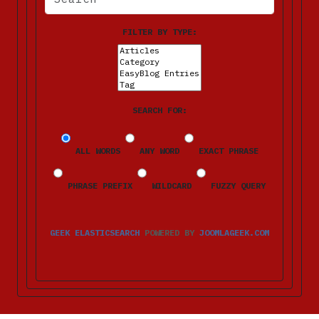
FILTER BY TYPE:
SEARCH FOR:
ALL WORDS
ANY WORD
EXACT PHRASE
PHRASE PREFIX
WILDCARD
FUZZY QUERY
GEEK ELASTICSEARCH
POWERED BY
JOOMLAGEEK.COM