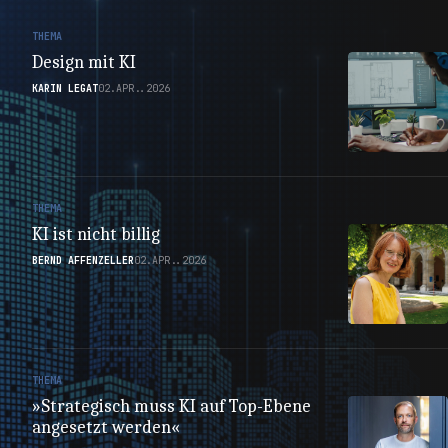
THEMA
Design mit KI
KARIN LEGAT
02.APR..2026
THEMA
KI ist nicht billig
BERND AFFENZELLER
02.APR..2026
THEMA
»Strategisch muss KI auf Top-Ebene
angesetzt werden«