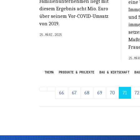
Familienunternehmen liegt mit
eine
diesem Ergebnis acht Mio. Euro
Immo
über seinem Vor-COVID-Umsatz
und S
von 2019.
imme
setz
25.MÄRZ.2025
Maßn
Frau
25.MÄR
THEMA
PRODUKTE & PROJEKTE
BAU & WIRTSCHAFT
BAU
66
67
68
69
70
71
72