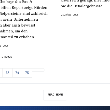
Österreich gefragt. Hier fin
 Umfrage des Bau &
Sie die Detailergebnisse.
bilien Report zeigt. Hürden
tolpersteine sind zahlreich,
25.MÄRZ.2025
r mehr Unternehmen
en aber auch bewusst
ahmen, um den
enanteil zu erhöhen.
Z.2025
 & BLOGS
73
74
75
READ MORE