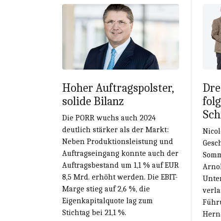
Hoher Auftragspolster,
Dre
solide Bilanz
fol
Sch
Die PORR wuchs auch 2024
deutlich stärker als der Markt:
Nicol
Neben Produktionsleistung und
Gesc
Auftragseingang konnte auch der
Somme
Auftragsbestand um 1,1 % auf EUR
Arnol
8,5 Mrd. erhöht werden. Die EBIT-
Unte
Marge stieg auf 2,6 %, die
verla
Eigenkapitalquote lag zum
Führ
Stichtag bei 21,1 %.
Hern