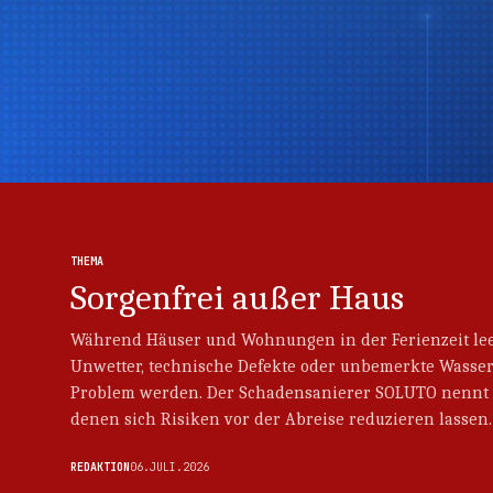
Thema
Thema
THEMA
Sorgenfrei außer Haus
Während Häuser und Wohnungen in der Ferienzeit le
Unwetter, technische Defekte oder unbemerkte Wass
Problem werden. Der Schadensanierer SOLUTO nennt 
denen sich Risiken vor der Abreise reduzieren lassen.
REDAKTION
06.JULI.2026