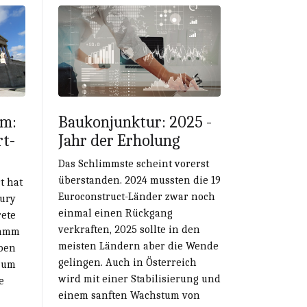
mm:
Baukonjunktur: 2025 -
rt-
Jahr der Erholung
Das Schlimmste scheint vorerst
überstanden. 2024 mussten die 19
t hat
Euroconstruct-Länder zwar noch
jury
einmal einen Rückgang
ete
verkraften, 2025 sollte in den
ramm
meisten Ländern aber die Wende
ben
gelingen. Auch in Österreich
r um
wird mit einer Stabilisierung und
e
einem sanften Wachstum von