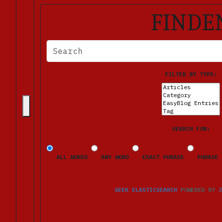
FINDE
BITTE FÜLLEN SIE DIE ERFORDERLICHEN FELDER AUS. FE
FILTER BY TYPE:
SEARCH FOR:
ALL WORDS
ANY WORD
EXACT PHRASE
PHRASE 
GEEK ELASTICSEARCH
POWERED BY
J