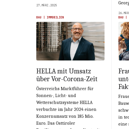
Georg
27.MÄRZ.2025
26.MÄR
BAU | IMMOBILIEN
BAU | 
HELLA mit Umsatz
Fra
über Vor-Corona-Zeit
unt
Fak
Österreichs Marktführer für
Sonnen-, Licht- und
Frau
Wetterschutzsysteme HELLA
Bauw
verbuchte im Jahr 2024 einen
schw
Konzernumsatz von 185 Mio.
in te
Euro. Das Osttiroler
eine 