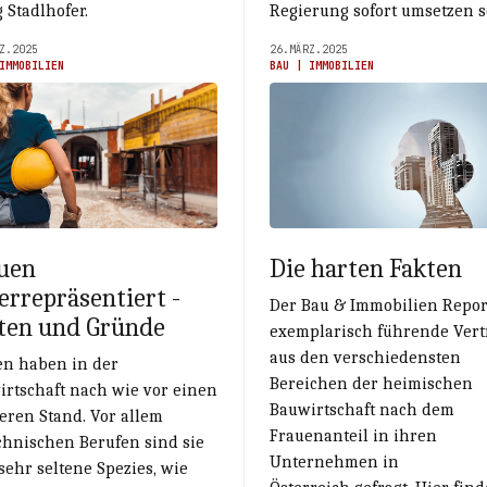
 Stadlhofer.
Regierung sofort umsetzen so
Z.2025
26.MÄRZ.2025
IMMOBILIEN
BAU | IMMOBILIEN
uen
Die harten Fakten
errepräsentiert -
Der Bau & Immobilien Repor
ten und Gründe
exemplarisch führende Vert
aus den verschiedensten
en haben in der
Bereichen der heimischen
irtschaft nach wie vor einen
Bauwirtschaft nach dem
eren Stand. Vor allem
Frauenanteil in ihren
chnischen Berufen sind sie
Unternehmen in
sehr seltene Spezies, wie