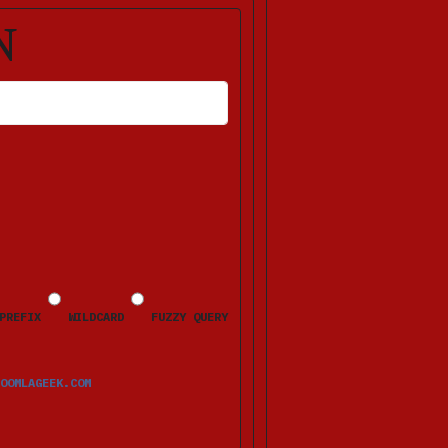
N
HLERMELDUNGEN ERSCHEINEN NACH DEM ABSENDEN BEIM JEWEILIGEN FELD.
PREFIX
WILDCARD
FUZZY QUERY
OOMLAGEEK.COM