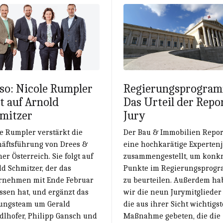
so: Nicole Rumpler
Regierungsprogra
gt auf Arnold
Das Urteil der Repo
mitzer
Jury
e Rumpler verstärkt die
Der Bau & Immobilien Repor
häftsführung von Drees &
eine hochkarätige Experten
r Österreich. Sie folgt auf
zusammengestellt, um konkr
d Schmitzer, der das
Punkte im Regierungsprog
rnehmen mit Ende Februar
zu beurteilen. Außerdem ha
ssen hat, und ergänzt das
wir die neun Jury­mitgliede
ungsteam um Gerald
die aus ihrer Sicht wichtigst
dlhofer, Philipp Gansch und
Maßnahme gebeten, die die