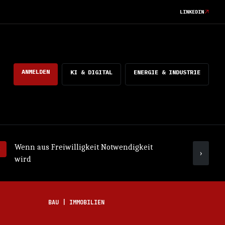
LINKEDIN
ANMELDEN
KI & DIGITAL
ENERGIE & INDUSTRIE
Wenn aus Freiwilligkeit Notwendigkeit
Was ko
›
wird
mach
BAU | IMMOBILIEN