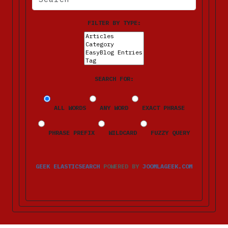
FILTER BY TYPE:
SEARCH FOR:
ALL WORDS
ANY WORD
EXACT PHRASE
PHRASE PREFIX
WILDCARD
FUZZY QUERY
GEEK ELASTICSEARCH
POWERED BY
JOOMLAGEEK.COM