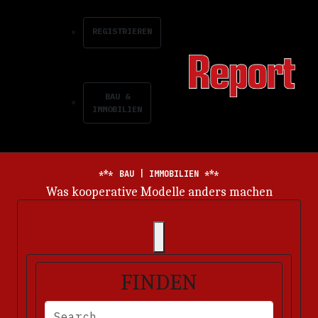
REGISTRIEREN
BAU &
IMMOBILIEN
BAU | IMMOBILIEN
Energiemarkt im Dauerkrisenmodus
FINDEN
BITTE FÜLLEN SIE DIE ERFORDERLICHEN FELDER AUS. FEHLERM