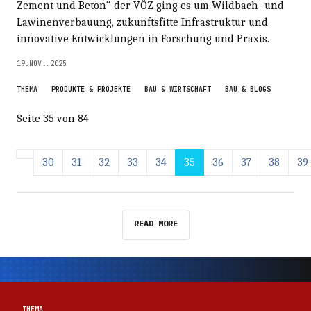
Zement und Beton“ der VÖZ ging es um Wildbach- und
Lawinenverbauung, zukunftsfitte Infrastruktur und
innovative Entwicklungen in Forschung und Praxis.
19.NOV..2025
THEMA
PRODUKTE & PROJEKTE
BAU & WIRTSCHAFT
BAU & BLOGS
Seite 35 von 84
30
31
32
33
34
35
36
37
38
39
READ MORE
Thema
Thema
THEMA