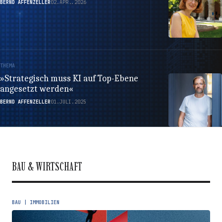
BERND AFFENZELLER
02.APR..2026
THEMA
»Strategisch muss KI auf Top-Ebene
angesetzt werden«
BERND AFFENZELLER
01.JULI.2025
BAU & WIRTSCHAFT
BAU | IMMOBILIEN