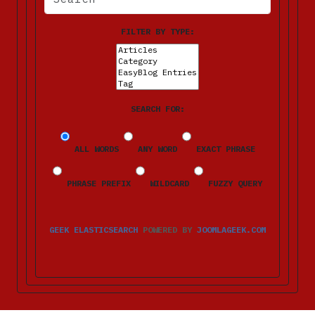
FILTER BY TYPE:
SEARCH FOR:
ALL WORDS
ANY WORD
EXACT PHRASE
PHRASE PREFIX
WILDCARD
FUZZY QUERY
GEEK ELASTICSEARCH
POWERED BY
JOOMLAGEEK.COM