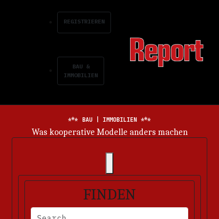
REGISTRIEREN
BAU &
IMMOBILIEN
BAU | IMMOBILIEN
Energiemarkt im Dauerkrisenmodus
FINDEN
BITTE FÜLLEN SIE DIE ERFORDERLICHEN FELDER AUS. FEHLERM