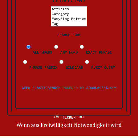
FILTER BY TYPE:
SEARCH FOR:
ALL WORDS
ANY WORD
EXACT PHRASE
PHRASE PREFIX
WILDCARD
FUZZY QUERY
GEEK ELASTICSEARCH
POWERED BY
JOOMLAGEEK.COM
TICKER
Wenn aus Freiwilligkeit Notwendigkeit wird