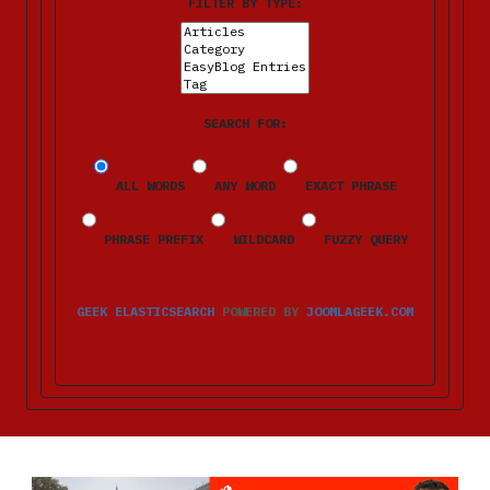
FILTER BY TYPE:
SEARCH FOR:
ALL WORDS
ANY WORD
EXACT PHRASE
PHRASE PREFIX
WILDCARD
FUZZY QUERY
GEEK ELASTICSEARCH
POWERED BY
JOOMLAGEEK.COM