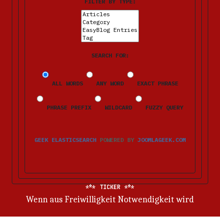
FILTER BY TYPE:
SEARCH FOR:
ALL WORDS
ANY WORD
EXACT PHRASE
PHRASE PREFIX
WILDCARD
FUZZY QUERY
GEEK ELASTICSEARCH
POWERED BY
JOOMLAGEEK.COM
TICKER
Wenn aus Freiwilligkeit Notwendigkeit wird