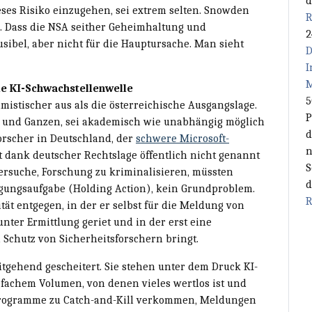
d
ses Risiko einzugehen, sei extrem selten. Snowden
R
n. Dass die NSA seither Geheimhaltung und
2
usibel, aber nicht für die Hauptursache. Man sieht
D
I
M
ie KI-Schwachstellenwelle
5
imistischer aus als die österreichische Ausgangslage.
P
n und Ganzen, sei akademisch wie unabhängig möglich
d
Forscher in Deutschland, der
schwere Microsoft-
n
t dank deutscher Rechtslage öffentlich nicht genannt
S
ersuche, Forschung zu kriminalisieren, müssten
d
igungsaufgabe (Holding Action), kein Grundproblem.
R
tät entgegen, in der er selbst für die Meldung von
ter Ermittlung geriet und in der erst eine
Schutz von Sicherheitsforschern bringt.
tgehend gescheitert. Sie stehen unter dem Druck KI-
fachem Volumen, von denen vieles wertlos ist und
 Programme zu Catch-and-Kill verkommen, Meldungen