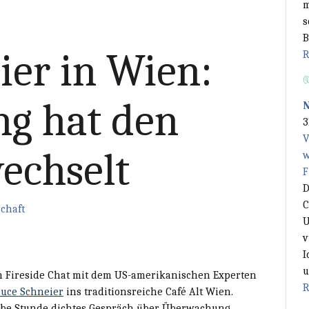
m
s
B
ier in Wien:
R
g hat den
3
V
wechselt
w
F
D
C
chaft
U
v
I
u
 Fireside Chat mit dem US-amerikanischen Experten
R
ruce Schneier
ins traditionsreiche Café Alt Wien.
lbe Stunde dichtes Gespräch über Überwachung,