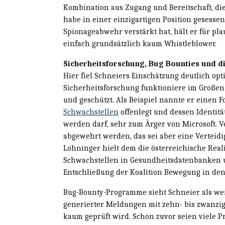
Kombination aus Zugang und Bereitschaft, die
habe in einer einzigartigen Position gesesse
Spionageabwehr verstärkt hat, hält er für pla
einfach grundsätzlich kaum Whistleblower.
Sicherheitsforschung, Bug Bounties und d
Hier fiel Schneiers Einschätzung deutlich opt
Sicherheitsforschung funktioniere im Große
und geschützt. Als Beispiel nannte er einen 
Schwachstellen
offenlegt und dessen Identitä
werden darf, sehr zum Ärger von Microsoft. V
abgewehrt werden, das sei aber eine Verteid
Lohninger hielt dem die österreichische Reali
Schwachstellen in Gesundheitsdatenbanken un
Entschließung der Koalition Bewegung in den 
Bug-Bounty-Programme sieht Schneier als wei
generierter Meldungen mit zehn- bis zwanzig
kaum geprüft wird. Schon zuvor seien viele