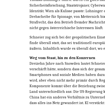
Sicherheitsforschung, Staatstrojaner, Cyberwa
Identität. Wien als Kulisse passte: Lohninger 
Drehscheibe für Spionage, von Metternich bi
Strafrecht, das den Betrieb fremder Nachricht
nicht gegen österreichische Interessen läuft.
Schneier zog sich bei der geopolitischen Ein
finde überall statt, das sei traditionell europ
äußern. Inhaltlich wurde es überall dort, wo 
Weg vom Staat, hin zu den Konzernen
Dreizehn Jahre nach Snowden lautet Schneier
verschärft hätte, sondern dass sich der ges
Smartphones und soziale Medien haben dazu g
wird, aber eben nicht mehr primär durch Re
Komponente kommt über die Beziehung zwisch
Land unterschiedlich aus: Die US-Regierung 
China hat ein anderes Verhältnis zu Untern
dass alles ins Netz gewandert ist. KI verstär