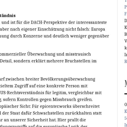
T
P
F
tändnis
D
und ist für die DACH-Perspektive der interessanteste
K
, aber nach eigener Einschätzung nicht falsch: Europa
B
chung durch Konzerne und deutlich weniger gegenüber
V
k
kommerzieller Überwachung und misstrauisch
I
 Detail, sondern erklärt mehrere Bruchstellen im
R
arf zwischen breiter Bevölkerungsüberwachung
zieltem Zugriff auf eine konkrete Person mit
 US-Rechtsverständnis für legitim, vergleichbar mit
sofern Kontrollen gegen Missbrauch greifen.
0
päischer Sicht: Für epicenter.works überschreitet
K
il der Staat dafür Schwachstellen zurückhalten statt
5
 an unserer Sicherheit hat. Hier prallt die
I
tlungszugriffs auf die europäische Logik der