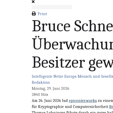
Print
Bruce Schne
Überwachun
Besitzer ge
Intelligente Netze
Europa
Mensch und Gesells
Redaktion
Montag, 29. Juni 2026
2840 Hits
Am 26. Juni 2026 lud
epicenter.works
zu einem
für Kryptographie und Computersicherheit
B
Thomas Lohninger führte durch ein gutes ha