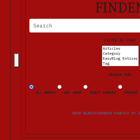
FINDE
BITTE FÜLLEN SIE DIE ERFORDERLICHEN FELDER AUS. FE
FILTER BY TYPE:
SEARCH FOR:
ALL WORDS
ANY WORD
EXACT PHRASE
PHRASE 
GEEK ELASTICSEARCH
POWERED BY
J