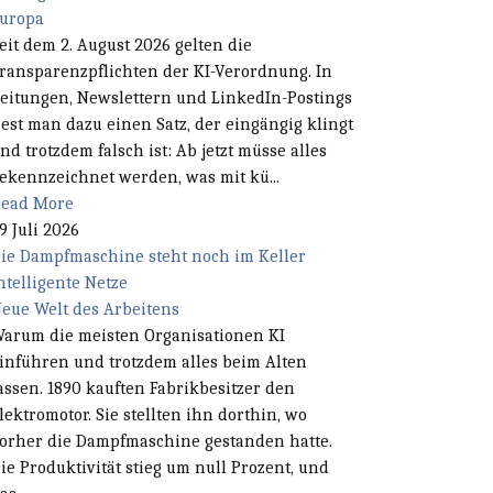
uropa
eit dem 2. August 2026 gelten die
ransparenzpflichten der KI-Verordnung. In
eitungen, Newslettern und LinkedIn-Postings
iest man dazu einen Satz, der eingängig klingt
nd trotzdem falsch ist: Ab jetzt müsse alles
ekennzeichnet werden, was mit kü...
ead More
9 Juli 2026
ie Dampfmaschine steht noch im Keller
ntelligente Netze
eue Welt des Arbeitens
arum die meisten Organisationen KI
inführen und trotzdem alles beim Alten
assen. 1890 kauften Fabrikbesitzer den
lektromotor. Sie stellten ihn dorthin, wo
orher die Dampfmaschine gestanden hatte.
ie Produktivität stieg um null Prozent, und