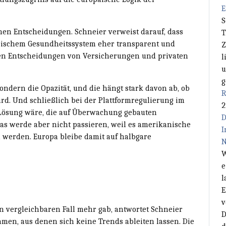
E
S
chen Entscheidungen. Schneier verweist darauf, dass
T
arischem Gesundheitssystem eher transparent und
Z
en Entscheidungen von Versicherungen und privaten
l
u
g
sondern die Opazität, und die hängt stark davon ab, ob
R
ird. Und schließlich bei der Plattformregulierung im
2
e Lösung wäre, die auf Überwachung gebauten
D
as werde aber nicht passieren, weil es amerikanische
I
 werden. Europa bleibe damit auf halbgare
N
W
e
l
E
v
 vergleichbaren Fall mehr gab, antwortet Schneier
D
men, aus denen sich keine Trends ableiten lassen. Die