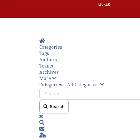
TICKER
Home
Categories
Tags
Authors
Teams
Archives
More
Bitte füllen Sie die erforderlichen Felder a
Search...
Categories:
All Categories
Search
x
Search
Subscribe to blog
Sign In