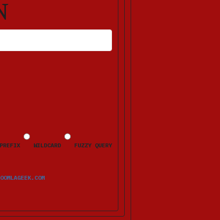
N
HLERMELDUNGEN ERSCHEINEN NACH DEM ABSENDEN BEIM JEWEILIGEN FELD.
PREFIX
WILDCARD
FUZZY QUERY
OOMLAGEEK.COM