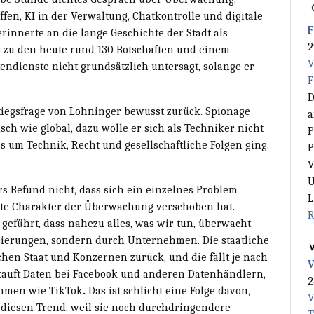
ffen, KI in der Verwaltung, Chatkontrolle und digitale
F
erinnerte an die lange Geschichte der Stadt als
2
s zu den heute rund 130 Botschaften und einem
V
endienste nicht grundsätzlich untersagt, solange er
F
D
stiegsfrage von Lohninger bewusst zurück. Spionage
a
äisch wie global, dazu wolle er sich als Techniker nicht
P
es um Technik, Recht und gesellschaftliche Folgen ging.
P
V
U
s Befund nicht, dass sich ein einzelnes Problem
L
amte Charakter der Überwachung verschoben hat.
R
eführt, dass nahezu alles, was wir tun, überwacht
gierungen, sondern durch Unternehmen. Die staatliche
en Staat und Konzernen zurück, und die fällt je nach
V
kauft Daten bei Facebook und anderen Datenhändlern,
2
ehmen wie TikTok
.
Das ist schlicht eine Folge davon,
V
kt diesen Trend, weil sie noch durchdringendere