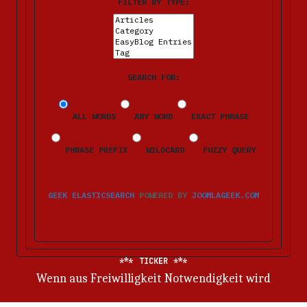
FILTER BY TYPE:
SEARCH FOR:
ALL WORDS
ANY WORD
EXACT PHRASE
PHRASE PREFIX
WILDCARD
FUZZY QUERY
GEEK ELASTICSEARCH
POWERED BY
JOOMLAGEEK.COM
TICKER
Wenn aus Freiwilligkeit Notwendigkeit wird