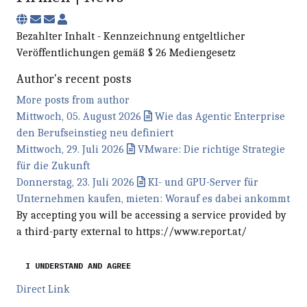
Subscribe to updates from author
Unsubscribe to updates from author
Firmen | News
Bezahlter Inhalt - Kennzeichnung entgeltlicher
Veröffentlichungen gemäß § 26 Mediengesetz
Author's recent posts
More posts from author
Mittwoch, 05. August 2026
Wie das Agentic Enterprise
den Berufseinstieg neu definiert
Mittwoch, 29. Juli 2026
VMware: Die richtige Strategie
für die Zukunft
Donnerstag, 23. Juli 2026
KI- und GPU-Server für
Unternehmen kaufen, mieten: Worauf es dabei ankommt
By accepting you will be accessing a service provided by
a third-party external to https://www.report.at/
I UNDERSTAND AND AGREE
Direct Link