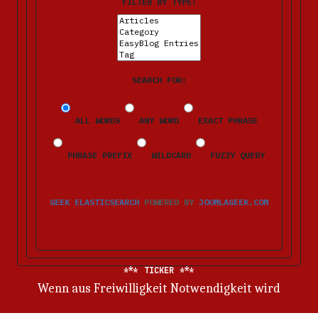
FILTER BY TYPE:
SEARCH FOR:
ALL WORDS
ANY WORD
EXACT PHRASE
PHRASE PREFIX
WILDCARD
FUZZY QUERY
GEEK ELASTICSEARCH
POWERED BY
JOOMLAGEEK.COM
TICKER
Wenn aus Freiwilligkeit Notwendigkeit wird