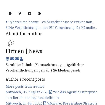
Cybercrime boomt – es braucht bessere Prävention
Die Verpflichtungen der EU-Verordnung für Künstlic...
About the author
Firmen | News
Subscribe to updates from author
Unsubscribe to updates from author
Firmen | News
Bezahlter Inhalt - Kennzeichnung entgeltlicher
Veröffentlichungen gemäß § 26 Mediengesetz
Author's recent posts
More posts from author
Mittwoch, 05. August 2026
Wie das Agentic Enterprise
den Berufseinstieg neu definiert
Mittwoch, 29. Juli 2026
VMware: Die richtige Strategie