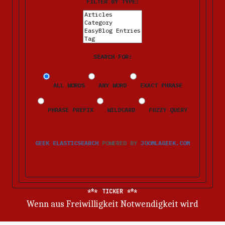
FILTER BY TYPE:
SEARCH FOR:
ALL WORDS
ANY WORD
EXACT PHRASE
PHRASE PREFIX
WILDCARD
FUZZY QUERY
GEEK ELASTICSEARCH
POWERED BY
JOOMLAGEEK.COM
TICKER
Wenn aus Freiwilligkeit Notwendigkeit wird