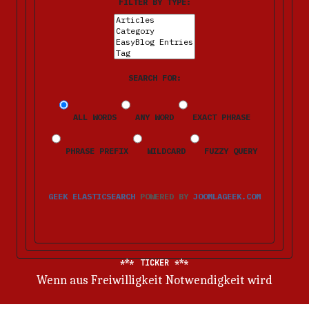
FILTER BY TYPE:
SEARCH FOR:
ALL WORDS
ANY WORD
EXACT PHRASE
PHRASE PREFIX
WILDCARD
FUZZY QUERY
GEEK ELASTICSEARCH
POWERED BY
JOOMLAGEEK.COM
TICKER
Wenn aus Freiwilligkeit Notwendigkeit wird