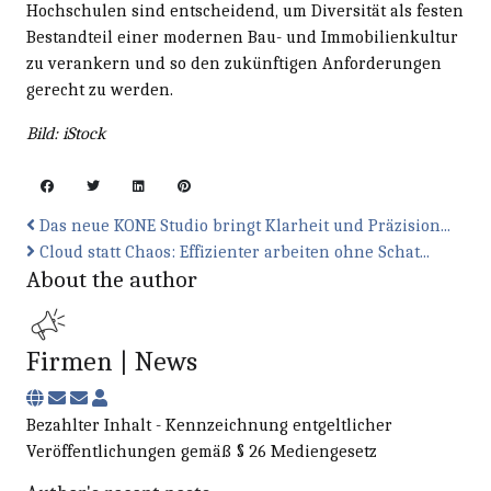
Hochschulen sind entscheidend, um Diversität als festen
Bestandteil einer modernen Bau- und Immobilienkultur
zu verankern und so den zukünftigen Anforderungen
gerecht zu werden.
Bild: iStock
Das neue KONE Studio bringt Klarheit und Präzision...
Cloud statt Chaos: Effizienter arbeiten ohne Schat...
About the author
Firmen | News
Subscribe to updates from author
Unsubscribe to updates from author
Firmen | News
Bezahlter Inhalt - Kennzeichnung entgeltlicher
Veröffentlichungen gemäß § 26 Mediengesetz