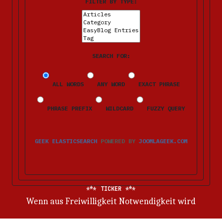
FILTER BY TYPE:
SEARCH FOR:
ALL WORDS
ANY WORD
EXACT PHRASE
PHRASE PREFIX
WILDCARD
FUZZY QUERY
GEEK ELASTICSEARCH
POWERED BY
JOOMLAGEEK.COM
TICKER
Was kooperative Modelle anders machen