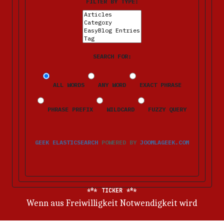
FILTER BY TYPE:
SEARCH FOR:
ALL WORDS
ANY WORD
EXACT PHRASE
PHRASE PREFIX
WILDCARD
FUZZY QUERY
GEEK ELASTICSEARCH
POWERED BY
JOOMLAGEEK.COM
TICKER
Wenn aus Freiwilligkeit Notwendigkeit wird