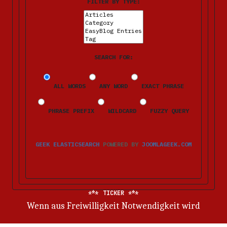
FILTER BY TYPE:
SEARCH FOR:
ALL WORDS
ANY WORD
EXACT PHRASE
PHRASE PREFIX
WILDCARD
FUZZY QUERY
GEEK ELASTICSEARCH
POWERED BY
JOOMLAGEEK.COM
TICKER
Was kooperative Modelle anders machen